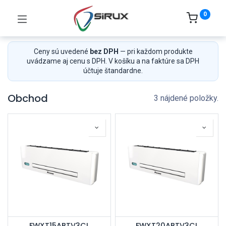
0
Ceny sú uvedené
bez DPH
— pri každom produkte
uvádzame aj cenu s DPH. V košíku a na faktúre sa DPH
účtuje štandardne.
Obchod
3 nájdené položky.
FWXT15ABTV3CL
FWXT20ABTV3CL