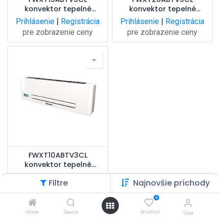
konvektor tepelné
konvektor tepelné
čerpadla s výkonom 1,02
čerpadla s výkonom 1,19
Prihlásenie
|
Registrácia
Prihlásenie
|
Registrácia
kW, pripojenie vľavo, s IR
kW, pripojenie vľavo, s IR
pre zobrazenie ceny
pre zobrazenie ceny
ovládačom
ovládačom
FWXT10ABTV3CL
konvektor tepelné
čerpadla s výkonom 0,79
Prihlásenie
|
Registrácia
Filtre
Najnovšie príchody
kW, pripojenie vľavo, s IR
pre zobrazenie ceny
ovládačom
0
Home
Search
Wishlist
Účet