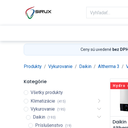
Domov
Obchod
Reklamácie
Ceny sú uvedené
bez DP
Produkty
Vykurovanie
Daikin
Altherma 3
Kategórie
Hydro 
Všetky produkty
Klimatizácie
(415)
Vykurovanie
(195)
Daikin
(193)
Pri
Daikin
Príslušenstvo
(19)
Alther