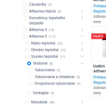
ko
HT
Zásobníky
(5)
Prihlás
ETBX1
Altherma Hybrid
Registr
(4)
hydro-
zobraz
Konvektory tepelného
vykuro
ceny
čerpadla
chlade
Altherma 4
(19)
Altherma 3
Hydro 
(117)
Nízko teplotné
(35)
Stredno teplotné
(23)
Vysoko teplotné
(11)
Vnútorné
(8)
Pri
Daikin
Vykurovanie
Alther
ko
(3)
HT
Vykurovanie a chladenie
Prihlás
(3)
ETVH1
Registr
Dvojzónové vykurovanie
(2)
hydro-
zobraz
vykuro
Vonkajšie
ceny
(3)
Monoblok
(48)