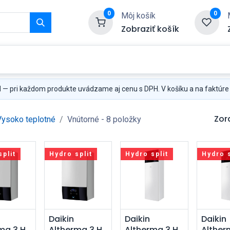
0
0
Môj košík
Zobraziť košík
Služby
Kontaktujte nás
H
— pri každom produkte uvádzame aj cenu s DPH. V košíku a na faktúre
Zor
Vysoko teplotné
Vnútorné
- 8 položky
split
Hydro split
Hydro split
Hydro s
dať do
Pridať do
Pridať do
Pri
Daikin
Daikin
Daikin
ma 3 H
Altherma 3 H
Altherma 3 H
Alther