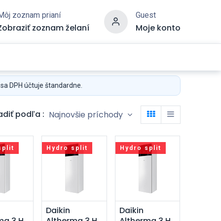
Môj zoznam prianí
Guest
Zobraziť zoznam želaní
Moje konto
 sa DPH účtuje štandardne.
adiť podľa :
Najnovšie príchody
plit
Hydro split
Hydro split
dať do
Pridať do
Pridať do
Daikin
Daikin
ma 3 H
Altherma 3 H
Altherma 3 H