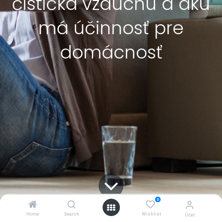
čistička vzduchu a akú
má účinnosť pre
domácnosť
0
Home
Search
Wishlist
Účet