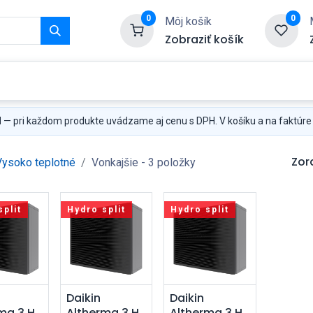
0
0
Môj košík
Zobraziť košík
Služby
Kontaktujte nás
H
— pri každom produkte uvádzame aj cenu s DPH. V košíku a na faktúre
Zor
Vysoko teplotné
Vonkajšie
- 3 položky
split
Hydro split
Hydro split
dať do
Pridať do
Pridať do
Daikin
Daikin
ma 3 H
Altherma 3 H
Altherma 3 H