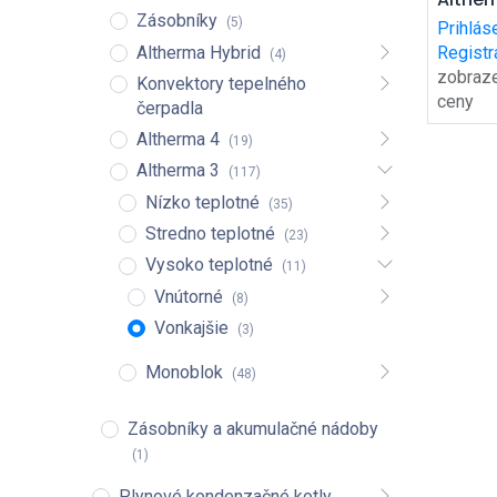
ko
HT
Zásobníky
(5)
Prihlás
EPRA1
Altherma Hybrid
Registr
(4)
hydro-
zobraz
Konvektory tepelného
ceny
čerpadla
Altherma 4
(19)
Altherma 3
(117)
Nízko teplotné
(35)
Stredno teplotné
(23)
Vysoko teplotné
(11)
Vnútorné
(8)
Vonkajšie
(3)
Monoblok
(48)
Zásobníky a akumulačné nádoby
(1)
Plynové kondenzačné kotly