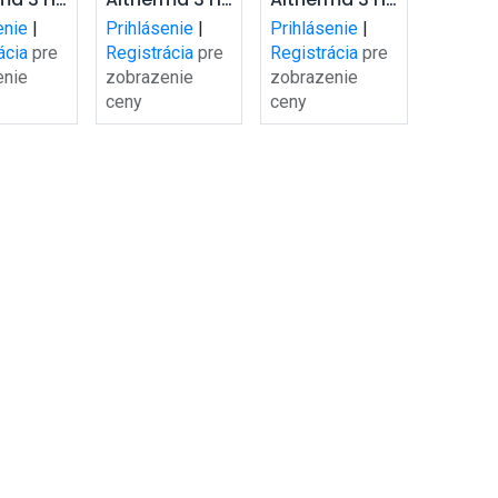
šíka
košíka
košíka
HT
HT
enie
|
Prihlásenie
|
Prihlásenie
|
8DW17
EPRA16DW17
EPRA14DW17
ácia
pre
Registrácia
pre
Registrácia
pre
split
hydro-split
hydro-split
enie
zobrazenie
zobrazenie
ceny
ceny