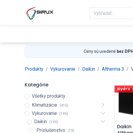
Domov
Obchod
Reklamácie
Ceny sú uvedené
bez DP
Produkty
Vykurovanie
Daikin
Altherma 3
Kategórie
Hydro 
Všetky produkty
Klimatizácie
(415)
Vykurovanie
(195)
Daikin
(193)
Pri
Daikin
Príslušenstvo
(19)
Alther