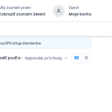
Môj zoznam prianí
Guest
Zobraziť zoznam želaní
Moje konto
 sa DPH účtuje štandardne.
adiť podľa :
Najnovšie príchody