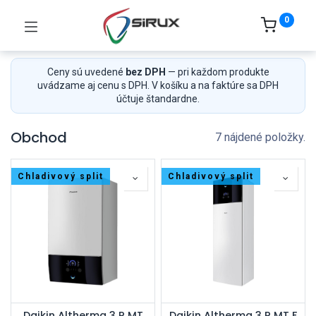
0
Ceny sú uvedené
bez DPH
— pri každom produkte
uvádzame aj cenu s DPH. V košíku a na faktúre sa DPH
účtuje štandardne.
Obchod
7 nájdené položky.
Chladivový split
Chladivový split
Daikin Altherma 3 R MT
Daikin Altherma 3 R MT F