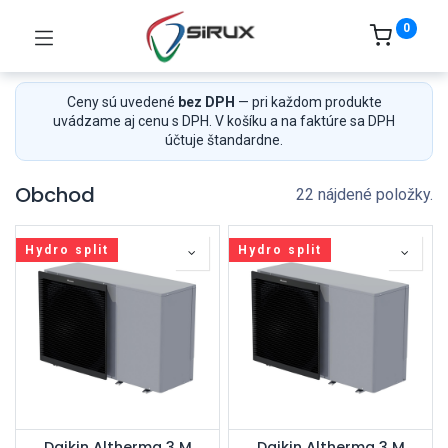
0
Ceny sú uvedené
bez DPH
— pri každom produkte
uvádzame aj cenu s DPH. V košíku a na faktúre sa DPH
účtuje štandardne.
Obchod
22 nájdené položky.
Hydro split
Hydro split
Daikin Altherma 3 M
Daikin Altherma 3 M