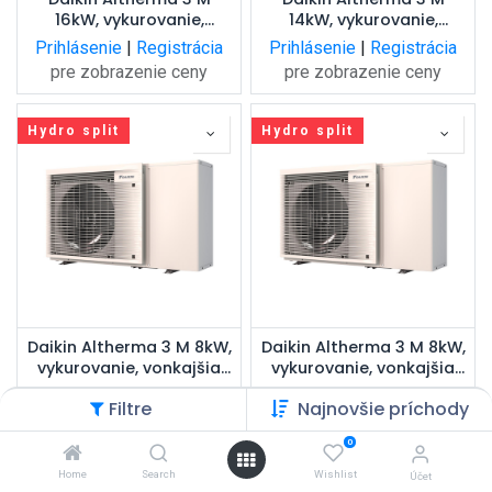
16kW, vykurovanie,
14kW, vykurovanie,
vonkajšia jednotka
vonkajšia jednotka
Prihlásenie
|
Registrácia
Prihlásenie
|
Registrácia
monoblok
monoblok
pre zobrazenie ceny
pre zobrazenie ceny
Hydro split
Hydro split
Daikin Altherma 3 M 8kW,
Daikin Altherma 3 M 8kW,
vykurovanie, vonkajšia
vykurovanie, vonkajšia
jednotka monoblok
jednotka monoblok
Prihlásenie
|
Registrácia
Prihlásenie
|
Registrácia
Filtre
Najnovšie príchody
pre zobrazenie ceny
pre zobrazenie ceny
0
Home
Search
Wishlist
Účet
Hydro split
Hydro split